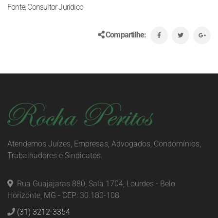
Fonte: Consultor Jurídico
Compartilhe:
Atendemos Juízes, Empresas, Advogados, Condomínios,
Trabalhadores e Sindicatos.
Rua Guajajaras 880, Sala 1704, Lourdes - Belo
Horizonte, MG - CEP: 30.180-108
(31) 3212-3354