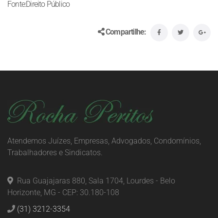
Fonte:Direito Público
Compartilhe:
Atendemos Juízes, Empresas, Advogados, Condomínios,
Trabalhadores e Sindicatos.
Rua Guajajaras 880, Sala 1704, Lourdes - Belo
Horizonte, MG - CEP: 30.180-108
(31) 3212-3354