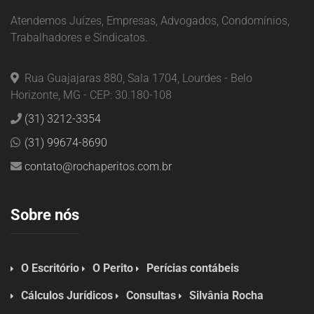
Atendemos Juízes, Empresas, Advogados, Condomínios,
Trabalhadores e Sindicatos.
Rua Guajajaras 880, Sala 1704, Lourdes - Belo
Horizonte, MG - CEP: 30.180-108
(31) 3212-3354
(31) 99674-8690
contato@rochaperitos.com.br
Sobre nós
O Escritório
O Perito
Perícias contábeis
Cálculos Jurídicos
Consultas
Silvânia Rocha