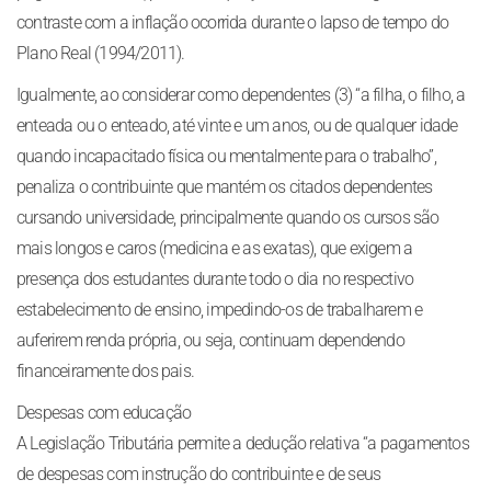
contraste com a inflação ocorrida durante o lapso de tempo do
Plano Real (1994/2011).
Igualmente, ao considerar como dependentes (3) “a filha, o filho, a
enteada ou o enteado, até vinte e um anos, ou de qualquer idade
quando incapacitado física ou mentalmente para o trabalho”,
penaliza o contribuinte que mantém os citados dependentes
cursando universidade, principalmente quando os cursos são
mais longos e caros (medicina e as exatas), que exigem a
presença dos estudantes durante todo o dia no respectivo
estabelecimento de ensino, impedindo-os de trabalharem e
auferirem renda própria, ou seja, continuam dependendo
financeiramente dos pais.
Despesas com educação
A Legislação Tributária permite a dedução relativa “a pagamentos
de despesas com instrução do contribuinte e de seus