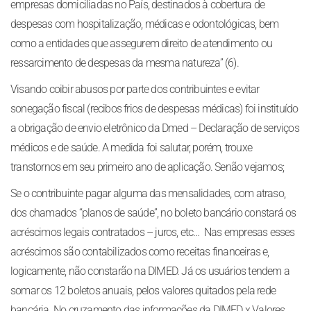
empresas domiciliadas no País, destinados à cobertura de
despesas com hospitalização, médicas e odontológicas, bem
como a entidades que assegurem direito de atendimento ou
ressarcimento de despesas da mesma natureza” (6).
Visando coibir abusos por parte dos contribuintes e evitar
sonegação fiscal (recibos frios de despesas médicas) foi instituído
a obrigação de envio eletrônico da Dmed – Declaração de serviços
médicos e de saúde. A medida foi salutar, porém, trouxe
transtornos em seu primeiro ano de aplicação. Senão vejamos;
Se o contribuinte pagar alguma das mensalidades, com atraso,
dos chamados “planos de saúde”, no boleto bancário constará os
acréscimos legais contratados – juros, etc… Nas empresas esses
acréscimos são contabilizados como receitas financeiras e,
logicamente, não constarão na DIMED. Já os usuários tendem a
somar os 12 boletos anuais, pelos valores quitados pela rede
bancária. No cruzamento das informações da DIMED x Valores