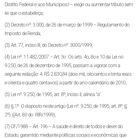
Distrito Federal e aos Municípios:I – exigir ou aumentar tributo sem
lei que o estabeleça;
(2) Decreto nº. 3.000, de 26 de março de 1999 – Regulamento do
Imposto de Renda;
(3) Art. 77, inciso III, do Decreto nº. 3000/1999;
(4) Lei nº. 11.482/2007 – Art. 3o Os arts. 4o, 8o e 10 da Lei no
9.250, de 26 de dezembro de 1995, passam a vigorar com a
seguinte redação: 4. R$ 2.830,84 (dois mil, oitocentos e trinta reais
e oitenta e quatro centavos) a partir do ano-calendário de 2010;
(5) Lei nº. 9.250, de 1995, art. 8º, inciso II, alínea "a”.
(6) § 1º O disposto neste artigo (Lei nº. 9.250, de 1995, art. 8º, §
2º): ((Art. 80 do RIR/1999);
(7) CF/1988 – Art. 196 – A saúde é direito de todos e dever do
Estado, garantido mediante políticas sociais e econômicas que