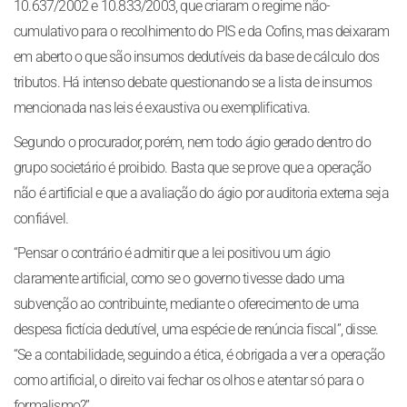
10.637/2002 e 10.833/2003, que criaram o regime não-
cumulativo para o recolhimento do PIS e da Cofins, mas deixaram
em aberto o que são insumos dedutíveis da base de cálculo dos
tributos. Há intenso debate questionando se a lista de insumos
mencionada nas leis é exaustiva ou exemplificativa.
Segundo o procurador, porém, nem todo ágio gerado dentro do
grupo societário é proibido. Basta que se prove que a operação
não é artificial e que a avaliação do ágio por auditoria externa seja
confiável.
“Pensar o contrário é admitir que a lei positivou um ágio
claramente artificial, como se o governo tivesse dado uma
subvenção ao contribuinte, mediante o oferecimento de uma
despesa fictícia dedutível, uma espécie de renúncia fiscal”, disse.
“Se a contabilidade, seguindo a ética, é obrigada a ver a operação
como artificial, o direito vai fechar os olhos e atentar só para o
formalismo?”