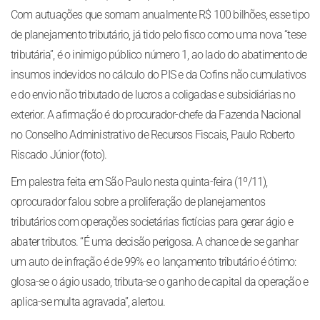
Com autuações que somam anualmente R$ 100 bilhões, esse tipo
de planejamento tributário, já tido pelo fisco como uma nova “tese
tributária”, é o inimigo público número 1, ao lado do abatimento de
insumos indevidos no cálculo do PIS e da Cofins não cumulativos
e do envio não tributado de lucros a coligadas e subsidiárias no
exterior. A afirmação é do procurador-chefe da Fazenda Nacional
no Conselho Administrativo de Recursos Fiscais, Paulo Roberto
Riscado Júnior (foto).
Em palestra feita em São Paulo nesta quinta-feira (1º/11),
oprocurador falou sobre a proliferação de planejamentos
tributários com operações societárias fictícias para gerar ágio e
abater tributos. “É uma decisão perigosa. A chance de se ganhar
um auto de infração é de 99% e o lançamento tributário é ótimo:
glosa-se o ágio usado, tributa-se o ganho de capital da operação e
aplica-se multa agravada”, alertou.