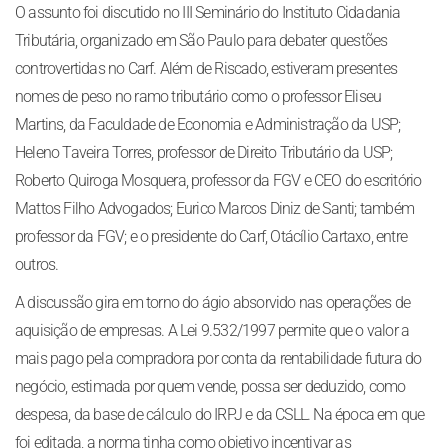
O assunto foi discutido no III Seminário do Instituto Cidadania
Tributária, organizado em São Paulo para debater questões
controvertidas no Carf. Além de Riscado, estiveram presentes
nomes de peso no ramo tributário como o professor Eliseu
Martins, da Faculdade de Economia e Administração da USP;
Heleno Taveira Torres, professor de Direito Tributário da USP;
Roberto Quiroga Mosquera, professor da FGV e CEO do escritório
Mattos Filho Advogados; Eurico Marcos Diniz de Santi; também
professor da FGV; e o presidente do Carf, Otácílio Cartaxo, entre
outros.
A discussão gira em torno do ágio absorvido nas operações de
aquisição de empresas. A Lei 9.532/1997 permite que o valor a
mais pago pela compradora por conta da rentabilidade futura do
negócio, estimada por quem vende, possa ser deduzido, como
despesa, da base de cálculo do IRPJ e da CSLL. Na época em que
foi editada, a norma tinha como objetivo incentivar as