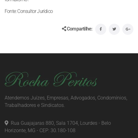
Fonte: Consultor Jurídico
Compartilhe:
Atendemos Juízes, Empresas, Advogados, Condomínios,
Trabalhadores e Sindicatos.
Rua Guajajaras 880, Sala 1704, Lourdes - Belo
Horizonte, MG - CEP: 30.180-108