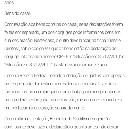
anos.
Bens do casal
Com relação aos bens comuns do casal, se as declarações forem
feitas em separado, um dos cônjuges pode informar os bens em
sua declaração. Neste caso, o outro deve lançar, na ficha “Bens e
Direitos”, sob o código 99, que os bens estão na declaração do
cônjuge, informando nome e CPF. Em “Situação em 31/12/2010” e
“Situação em 31/12/2011”, basta deixar o campo zerado.
Como a Receita Federal permite a dedução de gastos com apenas
um empregado doméstico por residência, se o casal tiver dois
funcionários, uma empregada e uma babá, por exemplo, apenas
uma poderá ser lançada na declaração, mesmo que o marido e a
mulher façam a declaração separadamente.
Como última orientação, Benedito, do Sindifisco, sugere: “o
contribuinte deve fazer a declaração o quanto antes, não deixar