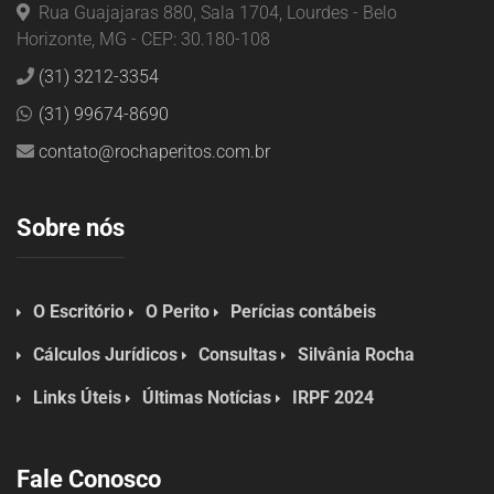
Rua Guajajaras 880, Sala 1704, Lourdes - Belo
Horizonte, MG - CEP: 30.180-108
(31) 3212-3354
(31) 99674-8690
contato@rochaperitos.com.br
Sobre nós
O Escritório
O Perito
Perícias contábeis
Cálculos Jurídicos
Consultas
Silvânia Rocha
Links Úteis
Últimas Notícias
IRPF 2024
Fale Conosco