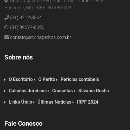
Rua Guajajaras 880, Sala 1704, Lourdes - Belo
Horizonte, MG - CEP: 30.180-108
(31) 3212-3354
(31) 99674-8690
contato@rochaperitos.com.br
Sobre nós
O Escritório
O Perito
Perícias contábeis
Cálculos Jurídicos
Consultas
Silvânia Rocha
Links Úteis
Últimas Notícias
IRPF 2024
Fale Conosco