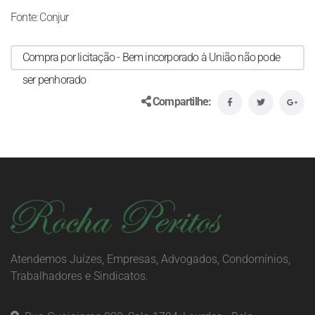
Fonte: Conjur
Compra por licitação - Bem incorporado à União não pode
ser penhorado
Compartilhe:
Atendemos Juízes, Empresas, Advogados, Condomínios,
Trabalhadores e Sindicatos.