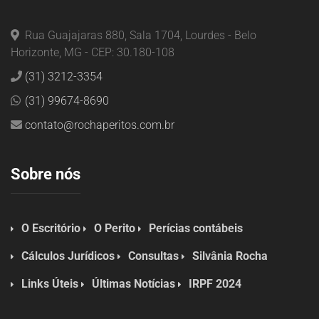
Rua Guajajaras 880, Sala 1704, Lourdes - Belo
Horizonte, MG - CEP: 30.180-108
(31) 3212-3354
(31) 99674-8690
contato@rochaperitos.com.br
Sobre nós
O Escritório
O Perito
Perícias contábeis
Cálculos Jurídicos
Consultas
Silvânia Rocha
Links Úteis
Últimas Notícias
IRPF 2024