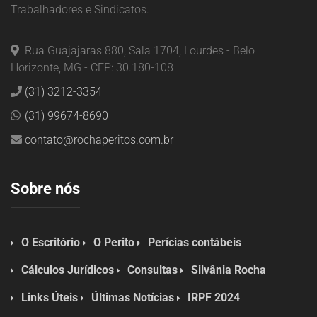
Trabalhadores e Sindicatos.
Rua Guajajaras 880, Sala 1704, Lourdes - Belo
Horizonte, MG - CEP: 30.180-108
(31) 3212-3354
(31) 99674-8690
contato@rochaperitos.com.br
Sobre nós
O Escritório
O Perito
Perícias contábeis
Cálculos Jurídicos
Consultas
Silvânia Rocha
Links Úteis
Últimas Notícias
IRPF 2024