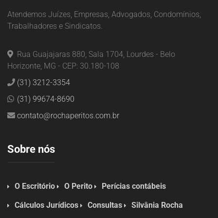
Atendemos Juízes, Empresas, Advogados, Condomínios,
Trabalhadores e Sindicatos.
Rua Guajajaras 880, Sala 1704, Lourdes - Belo
Horizonte, MG - CEP: 30.180-108
(31) 3212-3354
(31) 99674-8690
contato@rochaperitos.com.br
Sobre nós
O Escritório
O Perito
Perícias contábeis
Cálculos Jurídicos
Consultas
Silvânia Rocha