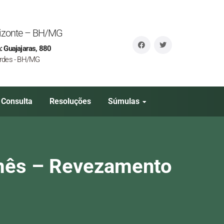
orizonte – BH/MG
: Guajajaras, 880
rdes - BH/MG
Consulta
Resoluções
Súmulas
mês – Revezamento