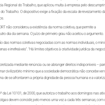
ia Regional do Trabalho, que aplicou multa à empresa pelo descumpr
 do Trabalho. O dispositivo exige a fixação da escala de revezamento d
os.
RT não considerou a existência da norma coletiva, que permite a
o dia da semana. O juízo de primeiro grau não aceitou o argumento.
o das normas coletivas negociadas com as normas individuais, o mini
s e irrefreáveis”. “Há limites objetivos à criatividade jurídica da nego
ncretizada mediante renúncia ou se abranger direitos indisponíveis – par
tamar civilizatório mínimo que a sociedade democrática não concebe ver
na de se afrontarem a própria dignidade da pessoa humana e a valoriz
 6º da Lei 10101, de 2000, que autoriza o trabalho aos domingos nas ati
 folgas devem coincidir, pelo menos uma vez a cada três semanas, com 