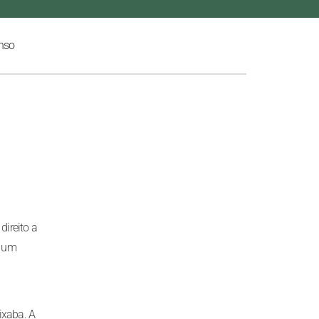
nso
direito a
e um
ixaba. A