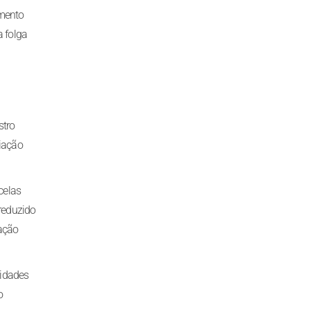
imento
a folga
stro
ciação
celas
 reduzido
ação
vidades
o