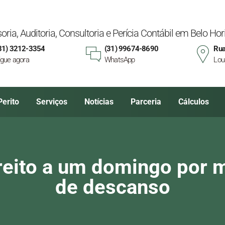
oria, Auditoria, Consultoria e Perícia Contábil em Belo H
31) 3212-3354
(31) 99674-8690
Rua
igue agora
WhatsApp
Lou
Perito
Serviços
Notícias
Parceria
Cálculos
reito a um domingo por 
de descanso