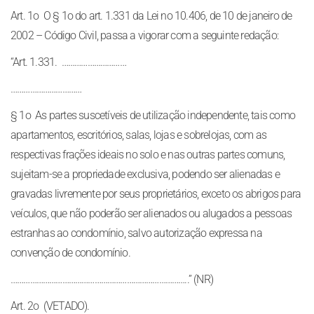
Art. 1o O § 1o do art. 1.331 da Lei no 10.406, de 10 de janeiro de
2002 – Código Civil, passa a vigorar com a seguinte redação:
“Art. 1.331. …………………………
…………………………
…
§ 1o As partes suscetíveis de utilização independente, tais como
apartamentos, escritórios, salas, lojas e sobrelojas, com as
respectivas frações ideais no solo e nas outras partes comuns,
sujeitam-se a propriedade exclusiva, podendo ser alienadas e
gravadas livremente por seus proprietários, exceto os abrigos para
veículos, que não poderão ser alienados ou alugados a pessoas
estranhas ao condomínio, salvo autorização expressa na
convenção de condomínio.
…………………………
…………………………
…………………..” (NR)
Art. 2o (VETADO).