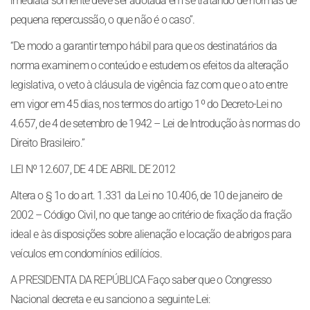
imediata somente deve ser adotada em se tratando de normas de
pequena repercussão, o que não é o caso”.
“De modo a garantir tempo hábil para que os destinatários da
norma examinem o conteúdo e estudem os efeitos da alteração
legislativa, o veto à cláusula de vigência faz com que o ato entre
em vigor em 45 dias, nos termos do artigo 1º do Decreto-Lei no
4.657, de 4 de setembro de 1942 – Lei de Introdução às normas do
Direito Brasileiro.”
LEI Nº 12.607, DE 4 DE ABRIL DE 2012
Altera o § 1o do art. 1.331 da Lei no 10.406, de 10 de janeiro de
2002 – Código Civil, no que tange ao critério de fixação da fração
ideal e às disposições sobre alienação e locação de abrigos para
veículos em condomínios edilícios.
A PRESIDENTA DA REPÚBLICA Faço saber que o Congresso
Nacional decreta e eu sanciono a seguinte Lei: