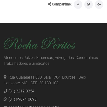
Compartilhe:
Atendemos Juízes, Empresas, Advogados, Condomínios,
Trabalhadores e Sindicatos.
Rua Guajajaras 880, Sala 1704, Lourdes - Belo
Horizonte, MG - CEP: 30.180-108
(31) 3212-3354
(31) 99674-8690