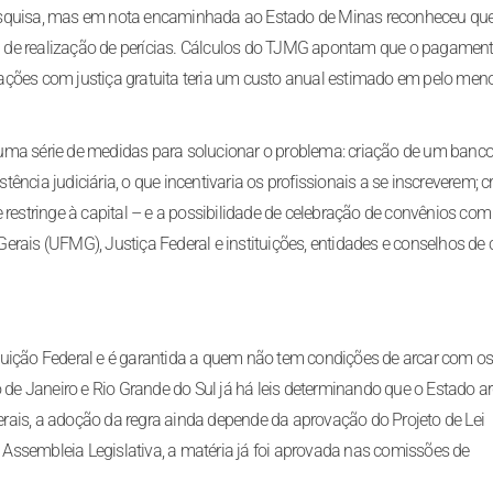
esquisa, mas em nota encaminhada ao Estado de Minas reconheceu que 
 de realização de perícias. Cálculos do TJMG apontam que o pagamen
as ações com justiça gratuita teria um custo anual estimado em pelo men
uma série de medidas para solucionar o problema: criação de um banco
ncia judiciária, o que incentivaria os profissionais a se inscreverem; c
 restringe à capital – e a possibilidade de celebração de convênios com
rais (UFMG), Justiça Federal e instituições, entidades e conselhos de 
stituição Federal e é garantida a quem não tem condições de arcar com o
e Janeiro e Rio Grande do Sul já há leis determinando que o Estado a
rais, a adoção da regra ainda depende da aprovação do Projeto de Lei
Assembleia Legislativa, a matéria já foi aprovada nas comissões de