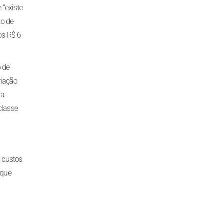
“existe
to de
os R$ 6
 de
riação
 a
classe
s custos
rque