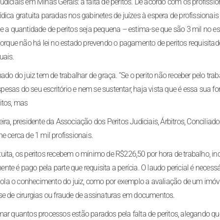
diciais em Minas Gerais: a falta de peritos. De acordo com os profissio
dica gratuita paradas nos gabinetes de juízes à espera de profissionais
e a quantidade de peritos seja pequena – estima-se que são 3 mil no es
rque não há lei no estado prevendo o pagamento de peritos requisita
uais.
ado do juiz tem de trabalhar de graça. “Se o perito não receber pelo tra
sas do seu escritório e nem se sustentar, haja vista que é essa sua fo
itos, mas
ra, presidente da Associação dos Peritos Judiciais, Árbitros, Conciliado
e cerca de 1 mil profissionais.
uita, os peritos recebem o mínimo de R$226,50 por hora de trabalho, in
te é pago pela parte que requisita a perícia. O laudo pericial é necessá
la o conhecimento do juiz, como por exemplo a avaliação de um imóve
se de cirurgias ou fraude de assinaturas em documentos.
mar quantos processos estão parados pela falta de peritos, alegando qu