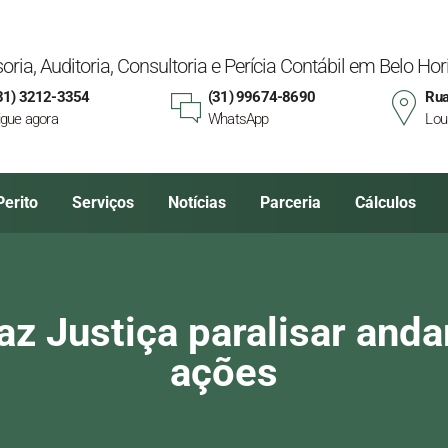
oria, Auditoria, Consultoria e Perícia Contábil em Belo H
31) 3212-3354
(31) 99674-8690
Rua
igue agora
WhatsApp
Lou
Perito
Serviços
Notícias
Parceria
Cálculos
faz Justiça paralisar an
ações