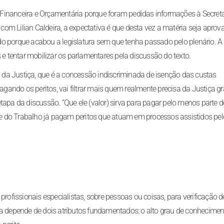
Financeira e Orçamentária porque foram pedidas informações à Secreta
om Lilian Caldeira, a expectativa é que desta vez a matéria seja aprov
do porque acabou a legislatura sem que tenha passado pelo plenário. A
 tentar mobilizar os parlamentares pela discussão do texto.
ma da Justiça, que é a concessão indiscriminada de isenção das custas
agando os peritos, vai filtrar mais quem realmente precisa da Justiça gra
tapa da discussão. “Que ele (valor) sirva para pagar pelo menos parte d
l e do Trabalho já pagam peritos que atuam em processos assistidos pel
profissionais especialistas, sobre pessoas ou coisas, para verificação d
ia depende de dois atributos fundamentados: o alto grau de conhecimen