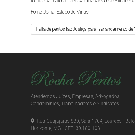
técnico da matéria a ser examinada e a honestidade do
Fonte: Jornal Estado de Minas
Falta de peritos faz Justiça paralisar andamento de
Atendemos Juízes, Empresas, Advogados,
Condomínios, Trabalhadores e Sindicatos.
Rua Guajajaras 880, Sala 1704, Lourdes - Belo
Horizonte, MG - CEP: 30.180-108