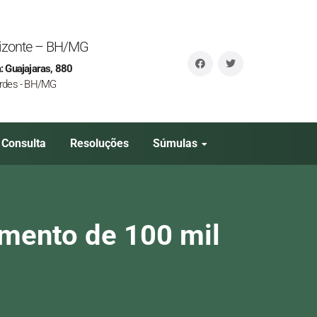
orizonte – BH/MG
: Guajajaras, 880
rdes - BH/MG
Consulta
Resoluções
Súmulas
damento de 100 mil