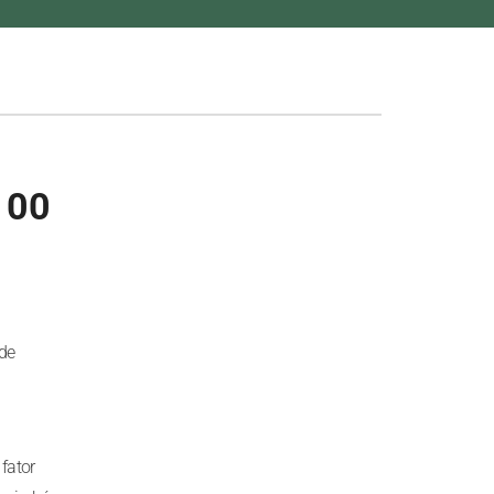
 100
 de
fator