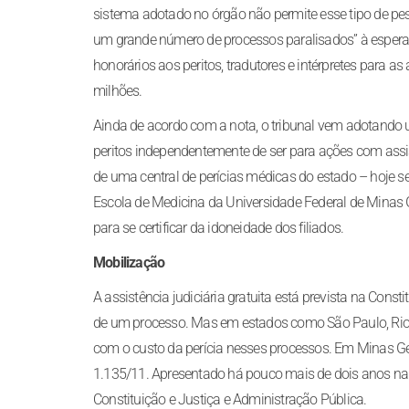
sistema adotado no órgão não permite esse tipo de p
um grande número de processos paralisados” à espera
honorários aos peritos, tradutores e intérpretes para 
milhões.
Ainda de acordo com a nota, o tribunal vem adotando 
peritos independentemente de ser para ações com assistê
de uma central de perícias médicas do estado – hoje se
Escola de Medicina da Universidade Federal de Minas Ge
para se certificar da idoneidade dos filiados.
Mobilização
A assistência judiciária gratuita está prevista na Con
de um processo. Mas em estados como São Paulo, Rio d
com o custo da perícia nesses processos. Em Minas Ge
1.135/11. Apresentado há pouco mais de dois anos na 
Constituição e Justiça e Administração Pública.