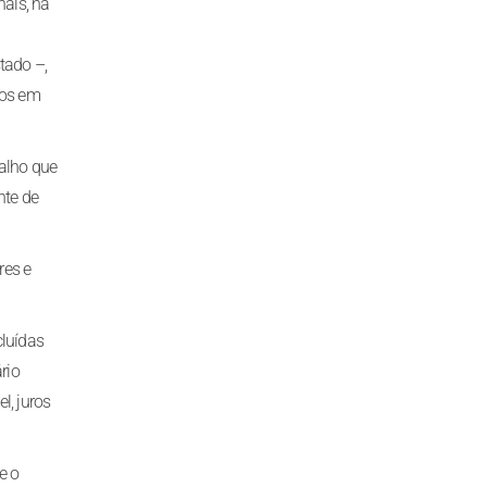
nais, há
tado –,
dos em
balho que
nte de
res e
cluídas
rio
l, juros
e o