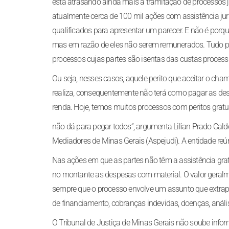
está atrasando ainda mais a tramitação de processos ju
atualmente cerca de 100 mil ações com assistência jurí
qualificados para apresentar um parecer. E não é porqu
mas em razão de eles não serem remunerados. Tudo po
processos cujas partes são isentas das custas process
Ou seja, nesses casos, aquele perito que aceitar o cham
realiza, consequentemente não terá como pagar as despe
renda. Hoje, temos muitos processos com peritos gratu
não dá para pegar todos”, argumenta Lilian Prado Caldei
Mediadores de Minas Gerais (Aspejudi). A entidade reún
Nas ações em que as partes não têm a assistência grat
no montante as despesas com material. O valor geralmen
sempre que o processo envolve um assunto que extrapo
de financiamento, cobranças indevidas, doenças, análi
O Tribunal de Justiça de Minas Gerais não soube infor