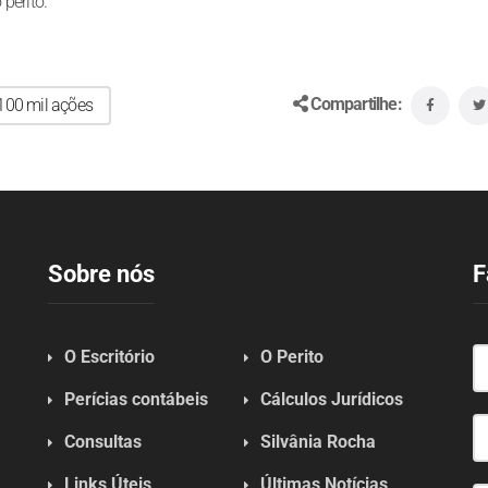
 perito.
Compartilhe:
 100 mil ações
Sobre nós
F
O Escritório
O Perito
Perícias contábeis
Cálculos Jurídicos
Consultas
Silvânia Rocha
Links Úteis
Últimas Notícias