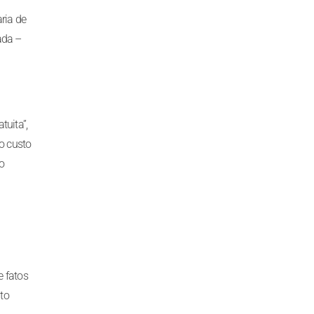
ria de
ada –
tuita”,
o custo
o
e fatos
to