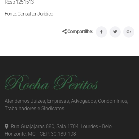
REsp 1251513
Fonte: Consultor Jurídico
Compartilhe:
Atendemos Juízes, Empresas, Advogados, Condomínios,
Trabalhadores e Sindicatos.
Rua Guajajaras 880, Sala 1704, Lourdes - Belo
Horizonte, MG - CEP: 30.180-108