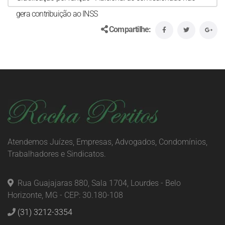
gera contribuição ao INSS
Compartilhe:
Atendemos Juízes, Empresas, Advogados, Condomínios,
Trabalhadores e Sindicatos.
Rua Guajajaras 880, Sala 1704, Lourdes - Belo
Horizonte, MG - CEP: 30.180-108
(31) 3212-3354