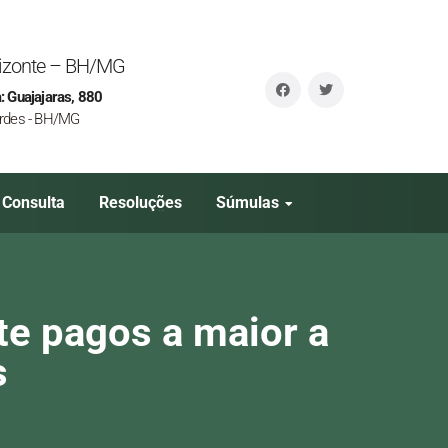
orizonte – BH/MG
: Guajajaras, 880
rdes - BH/MG
Consulta
Resoluções
Súmulas
e pagos a maior a
s