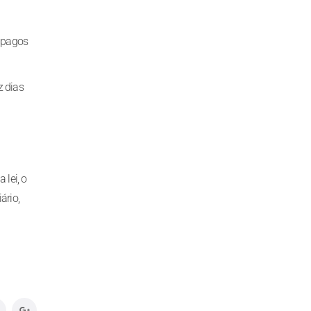
o pagos
z dias
lei, o
ário,