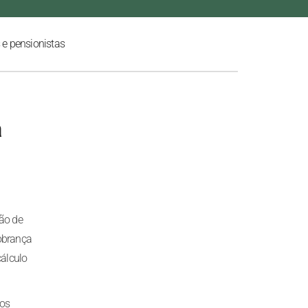
 e pensionistas
a
ão de
cobrança
cálculo
ios