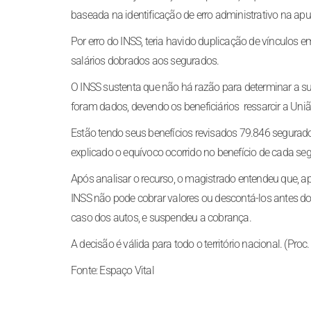
baseada na identificação de erro administrativo na apu
Por erro do INSS, teria havido duplicação de vínculos 
salários dobrados aos segurados.
O INSS sustenta que não há razão para determinar a su
foram dados, devendo os beneficiários ressarcir a Uniã
Estão tendo seus benefícios revisados 79.846 segurado
explicado o equívoco ocorrido no benefício de cada se
Após analisar o recurso, o magistrado entendeu que, a
INSS não pode cobrar valores ou descontá-los antes do 
caso dos autos, e suspendeu a cobrança.
A decisão é válida para todo o território nacional. (
Fonte: Espaço Vital