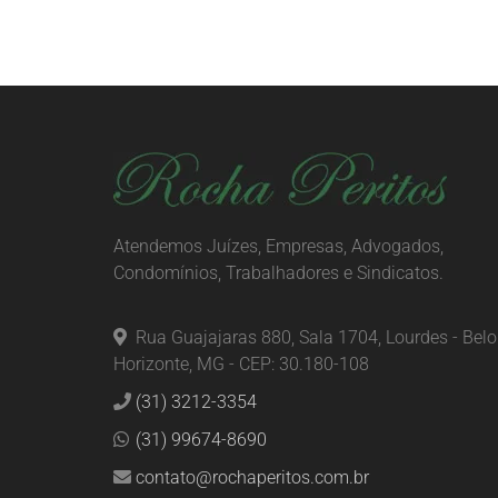
Atendemos Juízes, Empresas, Advogados,
Condomínios, Trabalhadores e Sindicatos.
Rua Guajajaras 880, Sala 1704, Lourdes - Belo
Horizonte, MG - CEP: 30.180-108
(31) 3212-3354
(31) 99674-8690
contato@rochaperitos.com.br