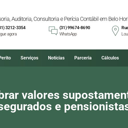
oria, Auditoria, Consultoria e Perícia Contábil em Belo H
31) 3212-3354
(31) 99674-8690
Rua
igue agora
WhatsApp
Lou
Perito
Serviços
Notícias
Parceria
Cálculos
brar valores supostament
segurados e pensionista