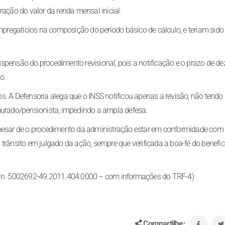
ração do valor da renda mensal inicial.
empregatícios na composição do período básico de cálculo, e teriam sid
spensão do procedimento revisional, pois a notificação e o prazo de de
o.
s. A Defensoria alega que o INSS notificou apenas a revisão, não tendo
gurado/pensionista, impedindo a ampla defesa.
pesar de o procedimento da administração estar em conformidade com a 
trânsito em julgado da ação, sempre que verificada a boa-fé do benefici
Proc. n. 5002692-49.2011.404.0000 – com informações do TRF-4)
Compartilhe: