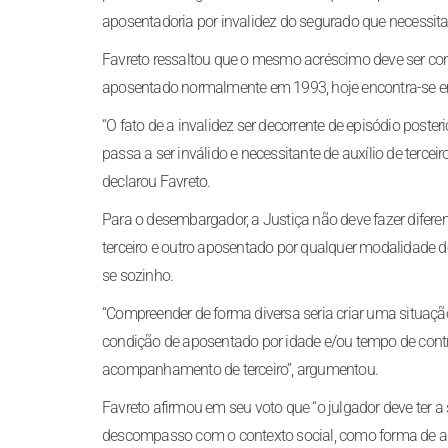
aposentadoria por invalidez do segurado que necessita
Favreto ressaltou que o mesmo acréscimo deve ser conc
aposentado normalmente em 1993, hoje encontra-se em d
“O fato de a invalidez ser decorrente de episódio poste
passa a ser inválido e necessitante de auxílio de tercei
declarou Favreto.
Para o desembargador, a Justiça não deve fazer difere
terceiro e outro aposentado por qualquer modalidade d
se sozinho.
“Compreender de forma diversa seria criar uma situaç
condição de aposentado por idade e/ou tempo de contribu
acompanhamento de terceiro”, argumentou.
Favreto afirmou em seu voto que “o julgador deve ter a
descompasso com o contexto social, como forma de apro