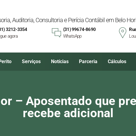
oria, Auditoria, Consultoria e Perícia Contábil em Belo H
31) 3212-3354
(31) 99674-8690
Rua
igue agora
WhatsApp
Lou
Perito
Serviços
Notícias
Parceria
Cálculos
ior – Aposentado que pr
recebe adicional