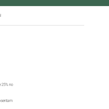
l
de 25% no
posentam