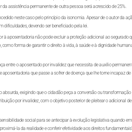
r da assistência permanente de outra pessoa será acrescido de 25%.
edido neste caso pelo princípio da isonomia. Apesar de o autor da açã
ificuldades, devendo ser beneficiado pela lei.
rior à aposentadoria não pode excluir a proteção adicional ao segurado 
ro, como forma de garantir o direito à vida, à saúde e à dignidade humana
nça entre o aposentado por invalidez que necessita de auxílio permanen
e aposentadoria que passe a sofrer de doença que lhe torne incapaz de 
ão absurda, exigindo que o cidadão peça a conversão ou transformação
ição por invalidez, com o objetivo posterior de pleitear o adicional de
 sensibilidade social para se antecipar à evolução legislativa quando em
ximá-la da realidade e conferir efetividade aos direitos fundamentais”