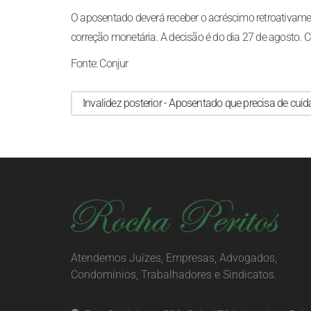
O aposentado deverá receber o acréscimo retroativamen
correção monetária. A decisão é do dia 27 de agosto.
Fonte: Conjur
Invalidez posterior - Aposentado que precisa de cuid
Atendemos Juízes, Empresas, Advogados,
Condomínios, Trabalhadores e Sindicatos.