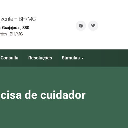
orizonte – BH/MG
: Guajajaras, 880
rdes - BH/MG
Consulta
Resoluções
Súmulas
ecisa de cuidador