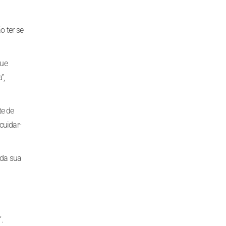
o ter se
que
”,
te de
cuidar-
 da sua
.