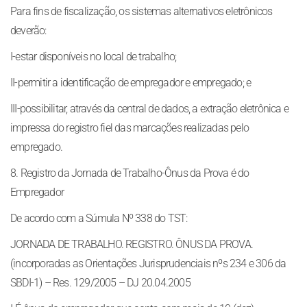
Para fins de fiscalização, os sistemas alternativos eletrônicos
deverão:
I-estar disponíveis no local de trabalho;
II-permitir a identificação de empregador e empregado; e
III-possibilitar, através da central de dados, a extração eletrônica e
impressa do registro fiel das marcações realizadas pelo
empregado.
8. Registro da Jornada de Trabalho-Ônus da Prova é do
Empregador
De acordo com a Súmula Nº 338 do TST:
JORNADA DE TRABALHO. REGISTRO. ÔNUS DA PROVA.
(incorporadas as Orientações Jurisprudenciais nºs 234 e 306 da
SBDI-1) – Res. 129/2005 – DJ 20.04.2005