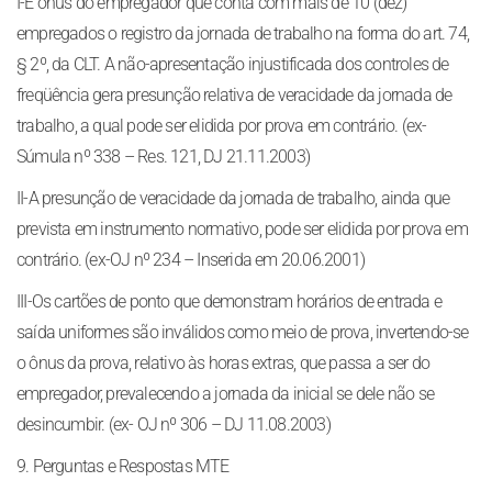
I-É ônus do empregador que conta com mais de 10 (dez)
empregados o registro da jornada de trabalho na forma do art. 74,
§ 2º, da CLT. A não-apresentação injustificada dos controles de
freqüência gera presunção relativa de veracidade da jornada de
trabalho, a qual pode ser elidida por prova em contrário. (ex-
Súmula nº 338 – Res. 121, DJ 21.11.2003)
II-A presunção de veracidade da jornada de trabalho, ainda que
prevista em instrumento normativo, pode ser elidida por prova em
contrário. (ex-OJ nº 234 – Inserida em 20.06.2001)
III-Os cartões de ponto que demonstram horários de entrada e
saída uniformes são inválidos como meio de prova, invertendo-se
o ônus da prova, relativo às horas extras, que passa a ser do
empregador, prevalecendo a jornada da inicial se dele não se
desincumbir. (ex- OJ nº 306 – DJ 11.08.2003)
9. Perguntas e Respostas MTE