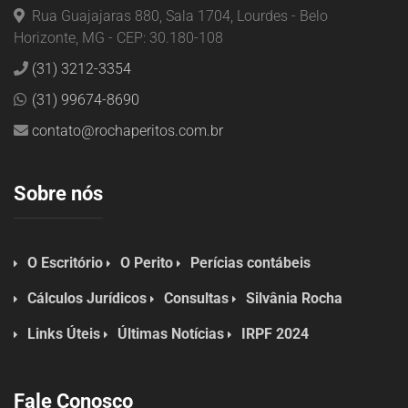
Rua Guajajaras 880, Sala 1704, Lourdes - Belo
Horizonte, MG - CEP: 30.180-108
(31) 3212-3354
(31) 99674-8690
contato@rochaperitos.com.br
Sobre nós
O Escritório
O Perito
Perícias contábeis
Cálculos Jurídicos
Consultas
Silvânia Rocha
Links Úteis
Últimas Notícias
IRPF 2024
Fale Conosco