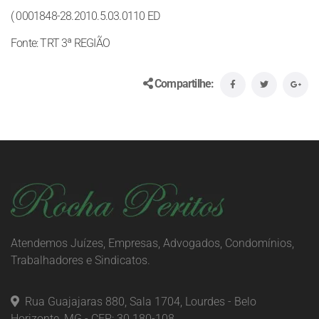
( 0001848-28.2010.5.03.0110 ED
Fonte: TRT 3ª REGIÃO
Compartilhe:
Atendemos Juízes, Empresas, Advogados, Condomínios,
Trabalhadores e Sindicatos.
Rua Guajajaras 880, Sala 1704, Lourdes - Belo
Horizonte, MG - CEP: 30.180-108