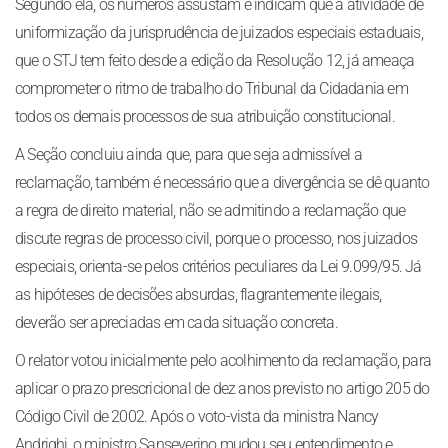
Segundo ela, os números assustam e indicam que a atividade de
uniformização da jurisprudência de juizados especiais estaduais,
que o STJ tem feito desde a edição da Resolução 12, já ameaça
comprometer o ritmo de trabalho do Tribunal da Cidadania em
todos os demais processos de sua atribuição constitucional.
A Seção concluiu ainda que, para que seja admissível a
reclamação, também é necessário que a divergência se dê quanto
a regra de direito material, não se admitindo a reclamação que
discute regras de processo civil, porque o processo, nos juizados
especiais, orienta-se pelos critérios peculiares da Lei 9.099/95. Já
as hipóteses de decisões absurdas, flagrantemente ilegais,
deverão ser apreciadas em cada situação concreta.
O relator votou inicialmente pelo acolhimento da reclamação, para
aplicar o prazo prescricional de dez anos previsto no artigo 205 do
Código Civil de 2002. Após o voto-vista da ministra Nancy
Andrighi, o ministro Sanseverino mudou seu entendimento e