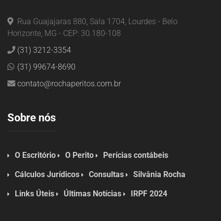
Rua Guajajaras 880, Sala 1704, Lourdes - Belo
Horizonte, MG - CEP: 30.180-108
(31) 3212-3354
(31) 99674-8690
contato@rochaperitos.com.br
Sobre nós
O Escritório
O Perito
Perícias contábeis
Cálculos Jurídicos
Consultas
Silvânia Rocha
Links Úteis
Últimas Notícias
IRPF 2024