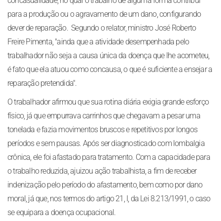
concasualidade, no qual o trabalho de alguma forma contribui
para a produção ou o agravamento de um dano, configurando
dever de reparação. Segundo o relator, ministro José Roberto
Freire Pimenta, "ainda que a atividade desempenhada pelo
trabalhador não seja a causa única da doença que lhe acometeu,
é fato que ela atuou como concausa, o que é suficiente a ensejar a
reparação pretendida".
O trabalhador afirmou que sua rotina diária exigia grande esforço
físico, já que empurrava carrinhos que chegavam a pesar uma
tonelada e fazia movimentos bruscos e repetitivos por longos
períodos e sem pausas. Após ser diagnosticado com lombalgia
crônica, ele foi afastado para tratamento. Com a capacidade para
o trabalho reduzida, ajuizou ação trabalhista, a fim de receber
indenização pelo período do afastamento, bem como por dano
moral, já que, nos termos do artigo 21, I, da Lei 8.213/1991, o caso
se equipara a doença ocupacional.