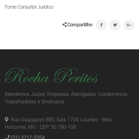
Fonte: Consultor Jurídico
Compartilhe:
Atendemos Juízes, Empresas, Advogados, Condomínios,
Trabalhadores e Sindicatos.
Rua Guajajaras 880, Sala 1704, Lourdes - Belo
Horizonte, MG - CEP: 30.180-108
(31) 3212-3354