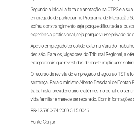
Segundo a inicial, a falta de anotação na CTPS e a su
empregado de participar no Programa de Integração Soc
sofreu constrangimento seja porque dificultada a bus
experiência profissional, seja porque viu-se privado de 
Após o empregado ter obtido êxito na Vara do Trabalh
decisão. Para os julgadores do Tribunal Regional, a o
excepcionais que revestidas de má-fé impliquem sofrim
O recurso de revista do empregado chegou ao TST e fo
sentença. Para o ministro Alberto Bresciani de Fontan Pe
trabalhista, previdenciário, e até mesmo penal e o se
vida familiar e merece ser reparado. Com informações
RR-125300-74.2009.5.15.0046
Fonte: Conjur