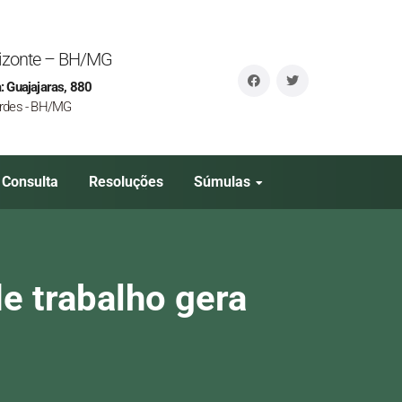
orizonte – BH/MG
: Guajajaras, 880
rdes - BH/MG
Consulta
Resoluções
Súmulas
e trabalho gera