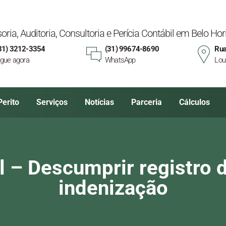
oria, Auditoria, Consultoria e Perícia Contábil em Belo H
31) 3212-3354
(31) 99674-8690
Rua
igue agora
WhatsApp
Lou
Perito
Serviços
Notícias
Parceria
Cálculos
l – Descumprir registro d
indenização