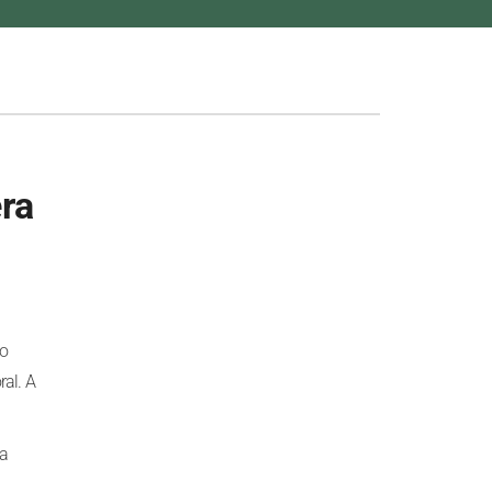
era
do
ral. A
ta