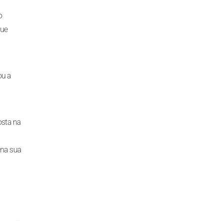
o
que
ou a
osta na
 na sua