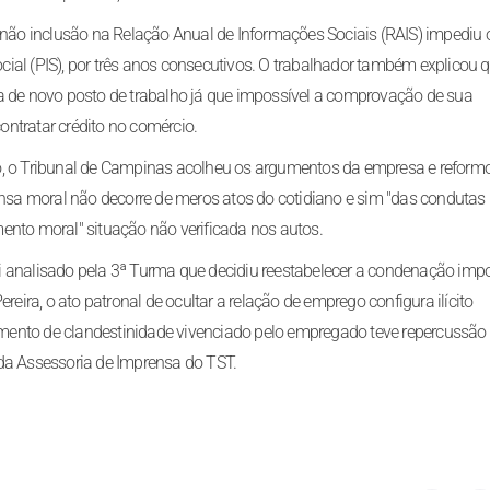
a não inclusão na Relação Anual de Informações Sociais (RAIS) impediu 
ial (PIS), por três anos consecutivos. O trabalhador também explicou 
ca de novo posto de trabalho já que impossível a comprovação de sua
contratar crédito no comércio.
o, o Tribunal de Campinas acolheu os argumentos da empresa e reform
fensa moral não decorre de meros atos do cotidiano e sim "das condutas
ento moral" situação não verificada nos autos.
i analisado pela 3ª Turma que decidiu reestabelecer a condenação imp
reira, o ato patronal de ocultar a relação de emprego configura ilícito
ntimento de clandestinidade vivenciado pelo empregado teve repercussão
 da Assessoria de Imprensa do TST.