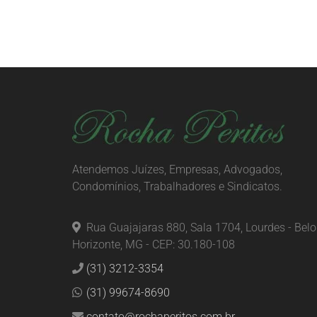
Atendemos Juízes, Empresas, Advogados,
Condomínios, Trabalhadores e Sindicatos.
Rua Guajajaras 880, Sala 1704, Lourdes - Belo
Horizonte, MG - CEP: 30.180-108
(31) 3212-3354
(31) 99674-8690
contato@rochaperitos.com.br