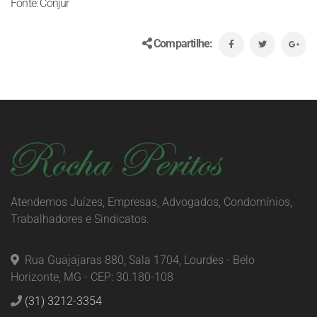
Fonte: Conjur
Compartilhe:
Atendemos Juízes, Empresas, Advogados, Condomínios,
Trabalhadores e Sindicatos.
Rua Guajajaras 880, Sala 1704, Lourdes - Belo
Horizonte, MG - CEP: 30.180-108
(31) 3212-3354