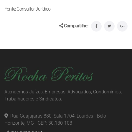
Fonte: Consultor Jurídico
Compartilhe:
Atendemos Juízes, Empresas, Advogados, Condomínios,
Trabalhadores e Sindicatos.
Rua Guajajaras 880, Sala 1704, Lourdes - Belo
Horizonte, MG - CEP: 30.180-108