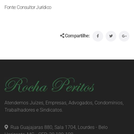
Fonte: Consultor Jurídico
Compartilhe:
Atendemos Juízes, Empresas, Advogados, Condomínios,
Trabalhadores e Sindicatos.
Rua Guajajaras 880, Sala 1704, Lourdes - Belo