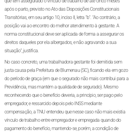
que tem assegurado o vínculo de trabalho de até cinco meses
após o parto, previsto no Ato das Disposições Constitucionais
Transitórias, em seu artigo 10, inciso II, letra “b”. “Ao contrário, a
posição vai ao encontro do melhor atendimento à gestante. A
norma constitucional deve ser aplicada de forma a assegurar os
direitos daqueles por ela albergados, e não agravando a sua
situação”, justifica.
No caso concreto, uma trabalhadora gestante foi demitida sem
justa causa pela Prefeitura de Blumenau (SC), ficando ela em gozo
do período de graça (em que o segurado não mais contribui para a
Previdência, mas mantém a qualidade de segurado). Mesmo
reconhecendo que o benefício deveria, a princípio, ser pago pelo
empregador, e ressarcido depois pelo INSS mediante
compensação, a TNU entendeu que nesse caso não mais existia
vínculo de trabalho entre empregador e empregada quando do
pagamento do benefício, mantendo-se, porém, a condição de