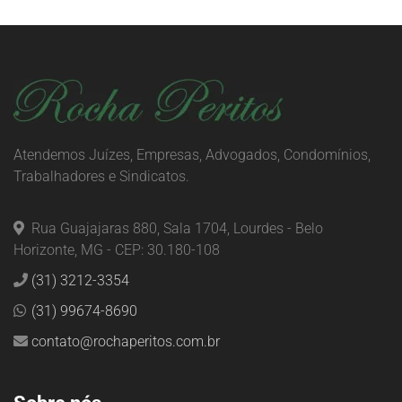
Atendemos Juízes, Empresas, Advogados, Condomínios,
Trabalhadores e Sindicatos.
Rua Guajajaras 880, Sala 1704, Lourdes - Belo
Horizonte, MG - CEP: 30.180-108
(31) 3212-3354
(31) 99674-8690
contato@rochaperitos.com.br