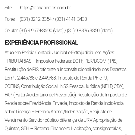
Site:
https://rochaperitos.com.br
Fone: (031) 3212-3354 / (031) 4141-3430
Celular: (31) 9 9674-8690 (vivo) / (31) 9 8376 3850 (claro)
EXPERIÊNCIA PROFISSIONAL
Atuo em Perícia Contábil Judicial e Extrajudicial em Ações:
TRIBUTÁRIAS – Impostos Federais: DCTF, PER/DCOMP, PIS,
Restituição de PIS referente a inconstitucionalidade dos Decretos
Lei nº. 2.445/88 e 2.449/88, Imposto de Renda PF e PJ,
COFINS, Contribuição Social, INSS Pessoa Jurídica (NFLD, CDA),
FAP ( Fator Acidentário de Prevenção), Restituição de Imposto de
Renda sobre Previdência Privada, Imposto de Renda incidência
sobre Licença – Prêmio/Abono/Indenização, Reajuste de
Vencimento Servidor público diferença de URV, Apropriação de
Quintos; SFH – Sistema Financeiro Habitação, consignatórias,