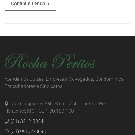
Continue Lendo
Atendemos Juízes, Empresas, Advogados, Condomínios,
Trabalhadores e Sindicatos.
Rua Guajajaras 880, Sala 1704, Lourdes - Belo
Horizonte, MG - CEP: 30.180-108
(31) 3212-3354
(31) 99674-8690