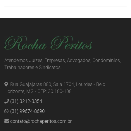
Atendemos Juízes, Empresas, Advogados, Condomínios,
Trabalhadores e Sindicatos.
Rua Guajajaras 880, Sala 1704, Lourdes - Belo
Horizonte, MG - CEP: 30.180-108
(31) 3212-3354
(31) 99674-8690
contato@rochaperitos.com.br