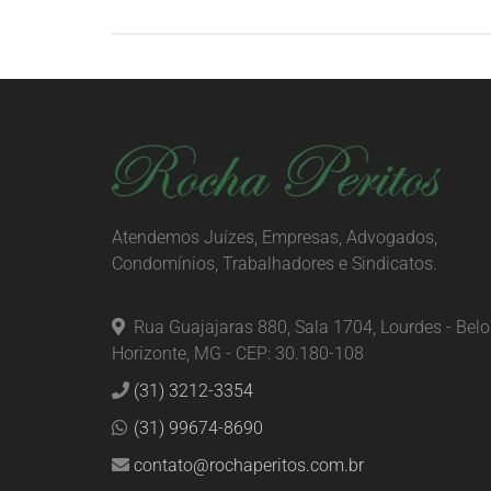
Atendemos Juízes, Empresas, Advogados,
Condomínios, Trabalhadores e Sindicatos.
Rua Guajajaras 880, Sala 1704, Lourdes - Belo
Horizonte, MG - CEP: 30.180-108
(31) 3212-3354
(31) 99674-8690
contato@rochaperitos.com.br