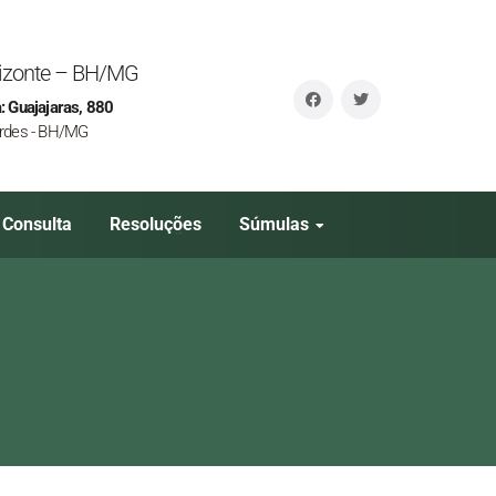
orizonte – BH/MG
: Guajajaras, 880
rdes - BH/MG
Consulta
Resoluções
Súmulas