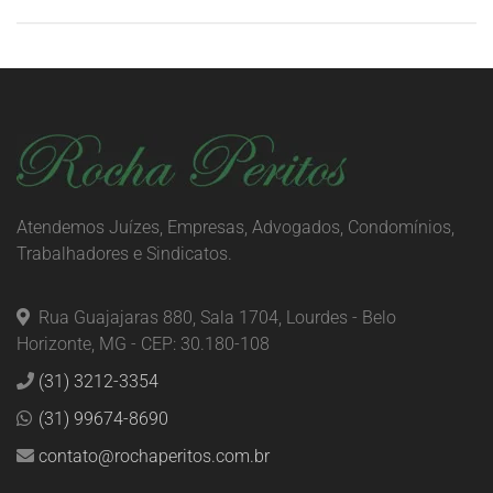
Atendemos Juízes, Empresas, Advogados, Condomínios,
Trabalhadores e Sindicatos.
Rua Guajajaras 880, Sala 1704, Lourdes - Belo
Horizonte, MG - CEP: 30.180-108
(31) 3212-3354
(31) 99674-8690
contato@rochaperitos.com.br