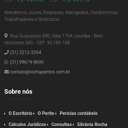
Atendemos Juízes, Empresas, Advogados, Condomínios,
Trabalhadores e Sindicatos.
Rua Guajajaras 880, Sala 1704, Lourdes - Belo
Horizonte, MG - CEP: 30.180-108
(31) 3212-3354
(31) 99674-8690
contato@rochaperitos.com.br
Sobre nós
O Escritório
O Perito
Perícias contábeis
Cálculos Jurídicos
Consultas
Silvânia Rocha