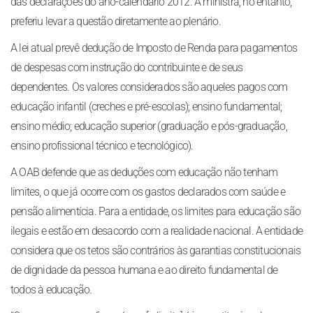
das declarações do ano-calendário 2012. A ministra, no entanto,
preferiu levar a questão diretamente ao plenário.
A lei atual prevê dedução de Imposto de Renda para pagamentos
de despesas com instrução do contribuinte e de seus
dependentes. Os valores considerados são aqueles pagos com
educação infantil (creches e pré-escolas); ensino fundamental;
ensino médio; educação superior (graduação e pós-graduação,
ensino profissional técnico e tecnológico).
A OAB defende que as deduções com educação não tenham
limites, o que já ocorre com os gastos declarados com saúde e
pensão alimentícia. Para a entidade, os limites para educação são
ilegais e estão em desacordo com a realidade nacional. A entidade
considera que os tetos são contrários às garantias constitucionais
de dignidade da pessoa humana e ao direito fundamental de
todos à educação.