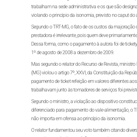
trabalham na sede administrativa e os que são designa
violando o princípio da isonomia, previsto no caput do a
Segundo o TRT-MG, o fato de os custos da majoração do
prestadora é irrelevante, pois quem deve primariament
Dessa forma, como o pagamento à autora foi de tickety c
1º de agosto de 2008 a dezembro de 2009.
Mas segundo o relator do Recurso de Revista, ministro
(MG) violou o artigo 7º, XXVI, da Constituição da Repúb
pagamento de ticket refeição em valores diferentes a
trabalhavam junto às tomadores de serviços foi previs
Segundo o ministro, a violação ao dispositivo constituc
diferenciado para pagamento do vale-alimentação, o TR
não importa em ofensa ao princípio da isonomia.
O relator fundamentou seu voto também citando divers