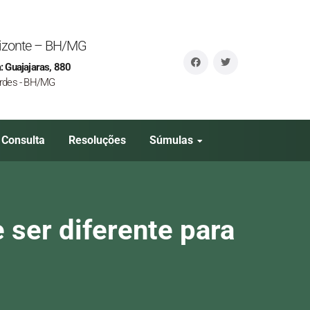
orizonte – BH/MG
: Guajajaras, 880
rdes - BH/MG
Consulta
Resoluções
Súmulas
 ser diferente para