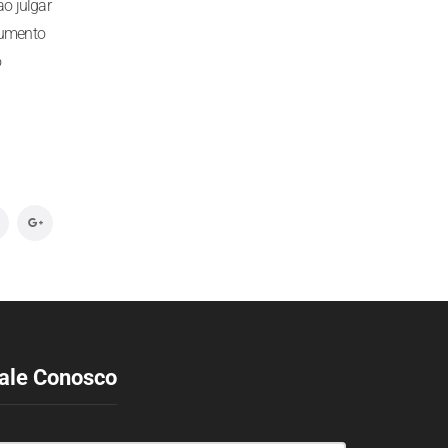
ao julgar
aumento
o
ale Conosco