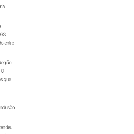
ria
e
MGS.
do entre
Região
. O
es que
onclusão
ntendeu