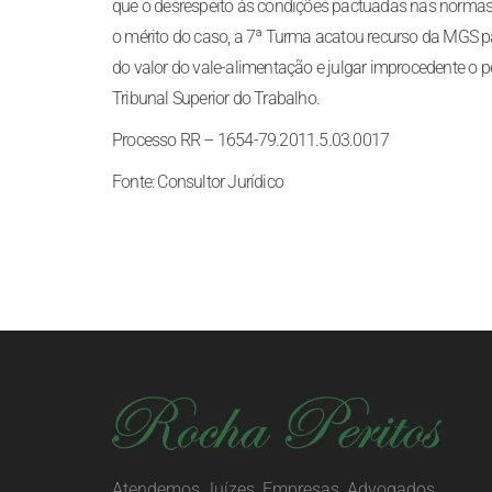
que o desrespeito às condições pactuadas nas normas co
o mérito do caso, a 7ª Turma acatou recurso da MGS 
do valor do vale-alimentação e julgar improcedente o
Tribunal Superior do Trabalho.
Processo RR – 1654-79.2011.5.03.0017
Fonte: Consultor Jurídico
Atendemos Juízes, Empresas, Advogados,