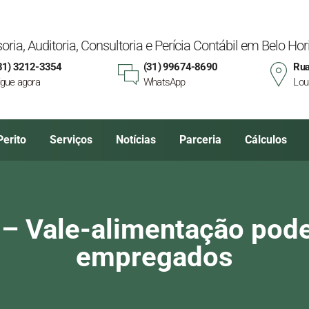
oria, Auditoria, Consultoria e Perícia Contábil em Belo H
31) 3212-3354
(31) 99674-8690
Rua
igue agora
WhatsApp
Lou
Perito
Serviços
Notícias
Parceria
Cálculos
 – Vale-alimentação pode
empregados