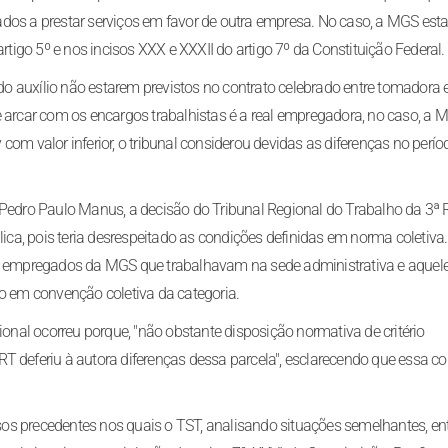
dos a prestar serviços em favor de outra empresa. No caso, a MGS esta
rtigo 5º e nos incisos XXX e XXXII do artigo 7º da Constituição Federal.
 auxílio não estarem previstos no contrato celebrado entre tomadora 
e arcar com os encargos trabalhistas é a real empregadora, no caso, a 
om valor inferior, o tribunal considerou devidas as diferenças no perío
 Pedro Paulo Manus, a decisão do Tribunal Regional do Trabalho da 3ª 
lica, pois teria desrespeitado as condições definidas em norma coletiva
os empregados da MGS que trabalhavam na sede administrativa e aquel
to em convenção coletiva da categoria.
ional ocorreu porque, "não obstante disposição normativa de critério
T deferiu à autora diferenças dessa parcela", esclarecendo que essa c
os precedentes nos quais o TST, analisando situações semelhantes, e