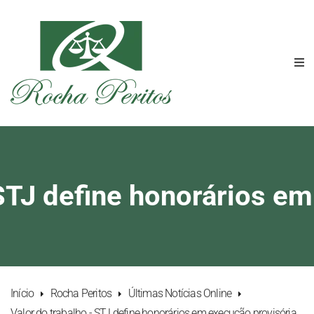
 STJ define honorários em
Início
Rocha Peritos
Últimas Notícias Online
Valor do trabalho - STJ define honorários em execução provisória