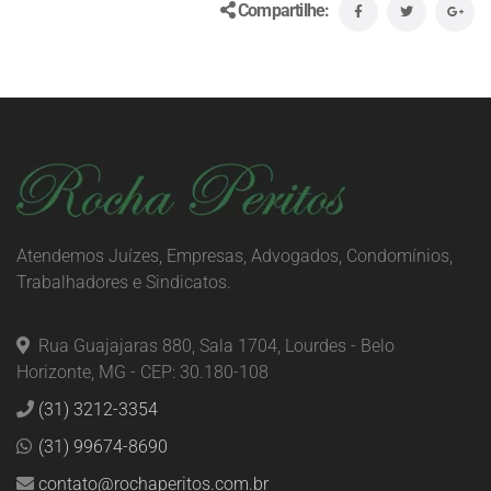
Compartilhe:
Atendemos Juízes, Empresas, Advogados, Condomínios,
Trabalhadores e Sindicatos.
Rua Guajajaras 880, Sala 1704, Lourdes - Belo
Horizonte, MG - CEP: 30.180-108
(31) 3212-3354
(31) 99674-8690
contato@rochaperitos.com.br