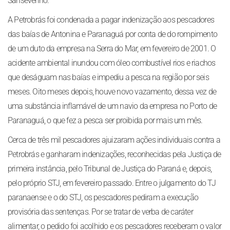
Sanseverino.
A Petrobrás foi condenada a pagar indenização aos pescadores
das baías de Antonina e Paranaguá por conta de do rompimento
de um duto da empresa na Serra do Mar, em fevereiro de 2001. O
acidente ambiental inundou com óleo combustível rios e riachos
que deságuam nas baías e impediu a pesca na região por seis
meses. Oito meses depois, houve novo vazamento, dessa vez de
uma substância inflamável de um navio da empresa no Porto de
Paranaguá, o que fez a pesca ser proibida por mais um mês.
Cerca de três mil pescadores ajuizaram ações individuais contra a
Petrobrás e ganharam indenizações, reconhecidas pela Justiça de
primeira instância, pelo Tribunal de Justiça do Paraná e, depois,
pelo próprio STJ, em fevereiro passado. Entre o julgamento do TJ
paranaense e o do STJ, os pescadores pediram a execução
provisória das sentenças. Por se tratar de verba de caráter
alimentar, o pedido foi acolhido e os pescadores receberam o valor