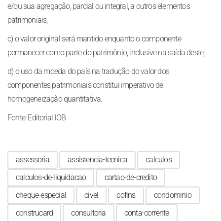
e/ou sua agregação, parcial ou integral, a outros elementos
patrimoniais;
c) o valor original será mantido enquanto o componente
permanecer como parte do patrimônio, inclusive na saída deste;
d) o uso da moeda do país na tradução do valor dos
componentes patrimoniais constitui imperativo de
homogeneização quantitativa.
Fonte: Editorial IOB
assessoria
assistencia-tecnica
calculos
calculos-de-liquidacao
cartao-de-credito
cheque-especial
civel
cofins
condominio
construcard
consultoria
conta-corrente