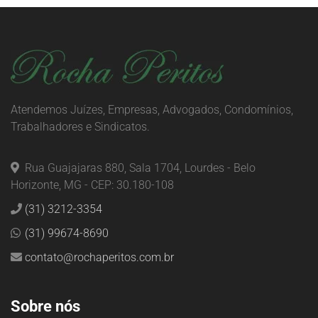
Atendemos Juízes, Empresas, Advogados, Condomínios,
Trabalhadores e Sindicatos.
Rua Guajajaras 880, Sala 1704, Lourdes - Belo
Horizonte, MG - CEP: 30.180-108
(31) 3212-3354
(31) 99674-8690
contato@rochaperitos.com.br
Sobre nós