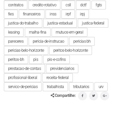
contratos
credito-rotativo
csll
dctf
fgts
fies
financeiros
inss
irpf
irpj
justica-do-trabalho
justica-estadual
justica-federal
leasing
malha-fina
mutuos-em-geral
pareceres
pericia-de-instrucao
pericias bh
pericias-belo-horizonte
peritos-belo-horizonte
peritos-bh
pis
pis-e-cofins
prestacao-de-contas
previdenciarios
profissional-liberal
receita-federal
servico-de-pericias
trabalhista
tributarios
urv
Compartilhe: