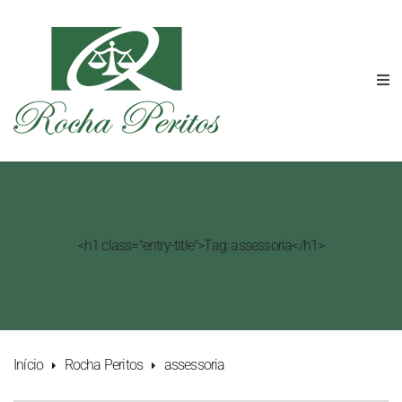
<h1 class="entry-title">Tag: assessoria</h1>
Início
Rocha Peritos
assessoria