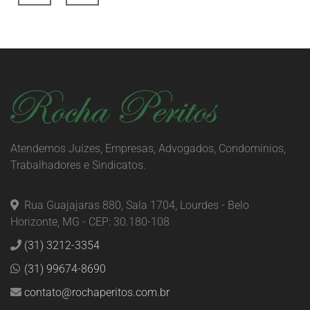
Atendemos Juízes, Empresas, Advogados, Condomínios,
Trabalhadores e Sindicatos.
Rua Guajajaras 880, Sala 1704, Lourdes - Belo
Horizonte, MG - CEP: 30.180-108
(31) 3212-3354
(31) 99674-8690
contato@rochaperitos.com.br