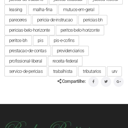
leasing
malha-fina
mutuos-em-geral
pareceres
pericia-de-instrucao
pericias bh
pericias-belo-horizonte
peritos-belo-horizonte
peritos-bh
pis
pis-e-cofins
prestacao-de-contas
previdenciarios
profissional-liberal
receita-federal
servico-de-pericias
trabalhista
tributarios
urv
Compartilhe: