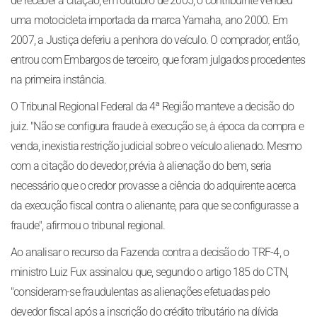
de receber a citação, em outubro de 2005, o contribuinte vendeu
uma motocicleta importada da marca Yamaha, ano 2000. Em
2007, a Justiça deferiu a penhora do veículo. O comprador, então,
entrou com Embargos de terceiro, que foram julgados procedentes
na primeira instância.
O Tribunal Regional Federal da 4ª Região manteve a decisão do
juiz. "Não se configura fraude à execução se, à época da compra e
venda, inexistia restrição judicial sobre o veículo alienado. Mesmo
com a citação do devedor, prévia à alienação do bem, seria
necessário que o credor provasse a ciência do adquirente acerca
da execução fiscal contra o alienante, para que se configurasse a
fraude", afirmou o tribunal regional.
Ao analisar o recurso da Fazenda contra a decisão do TRF-4, o
ministro Luiz Fux assinalou que, segundo o artigo 185 do CTN,
"consideram-se fraudulentas as alienações efetuadas pelo
devedor fiscal após a inscrição do crédito tributário na dívida