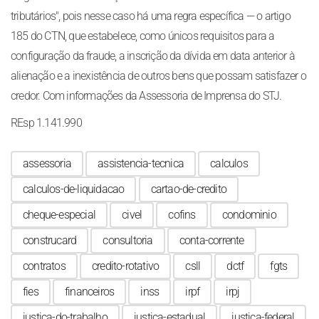
tributários", pois nesse caso há uma regra específica — o artigo
185 do CTN, que estabelece, como únicos requisitos para a
configuração da fraude, a inscrição da dívida em data anterior à
alienação e a inexistência de outros bens que possam satisfazer o
credor. Com informações da Assessoria de Imprensa do STJ.
REsp 1.141.990
assessoria
assistencia-tecnica
calculos
calculos-de-liquidacao
cartao-de-credito
cheque-especial
civel
cofins
condominio
construcard
consultoria
conta-corrente
contratos
credito-rotativo
csll
dctf
fgts
fies
financeiros
inss
irpf
irpj
justica-do-trabalho
justica-estadual
justica-federal