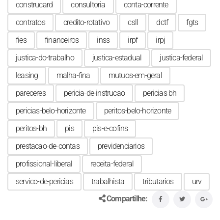
construcard
consultoria
conta-corrente
contratos
credito-rotativo
csll
dctf
fgts
fies
financeiros
inss
irpf
irpj
justica-do-trabalho
justica-estadual
justica-federal
leasing
malha-fina
mutuos-em-geral
pareceres
pericia-de-instrucao
pericias bh
pericias-belo-horizonte
peritos-belo-horizonte
peritos-bh
pis
pis-e-cofins
prestacao-de-contas
previdenciarios
profissional-liberal
receita-federal
servico-de-pericias
trabalhista
tributarios
urv
Compartilhe: