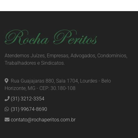
Atendemos Juízes, Empresas, Advogados, Condomínios,
Trabalhadores e Sindicatos.
Rua Guajajaras 880, Sala 1704, Lourdes - Belo
Horizonte, MG - CEP: 30.180-108
(31) 3212-3354
(31) 99674-8690
contato@rochaperitos.com.br