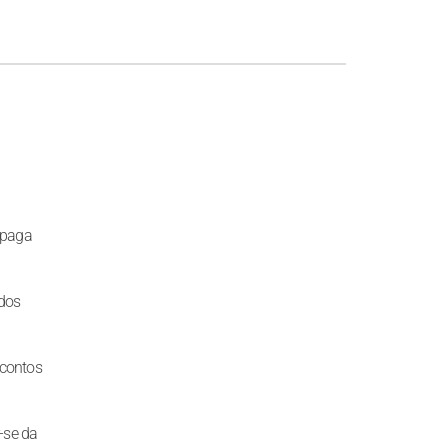
 paga
 dos
scontos
-se da