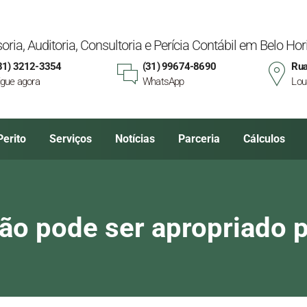
oria, Auditoria, Consultoria e Perícia Contábil em Belo H
31) 3212-3354
(31) 99674-8690
Rua
igue agora
WhatsApp
Lou
Perito
Serviços
Notícias
Parceria
Cálculos
não pode ser apropriado 