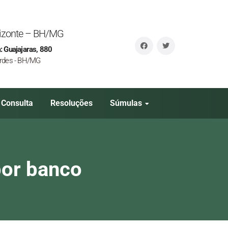
orizonte – BH/MG
: Guajajaras, 880
rdes - BH/MG
Consulta
Resoluções
Súmulas
por banco