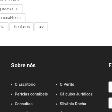
pis-e-cofins
ssional-liberal
sta
tributarios
urv
Sobre nós
F
O Escritório
O Perito
Perícias contábeis
Cálculos Jurídicos
Consultas
Silvânia Rocha