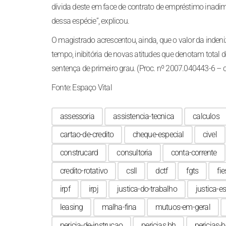
dívida deste em face de contrato de empréstimo inadimp
dessa espécie”, explicou.
O magistrado acrescentou, ainda, que o valor da inde
tempo, inibitória de novas atitudes que denotam total
sentença de primeiro grau. (Proc. nº 2007.040443-6 –
Fonte: Espaço Vital
assessoria
assistencia-tecnica
calculos
cartao-de-credito
cheque-especial
civel
construcard
consultoria
conta-corrente
credito-rotativo
csll
dctf
fgts
fie
irpf
irpj
justica-do-trabalho
justica-e
leasing
malha-fina
mutuos-em-geral
pericia-de-instrucao
pericias bh
pericias-b