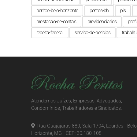
peritos-belo-horizonte
peritos-bh
pis
prestacao-de-contas
previdenciarios
profi
receita-federal
servico-de-pericias
trabalhi
Atendemos Juízes, Empresas, Advogados,
Condomínios, Trabalhadores e Sindicatos.
Rua Guajajaras 880, Sala 1704, Lourdes - Belo
Horizonte, MG - CEP: 30.180-108