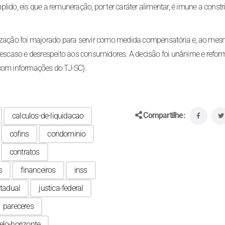
lido, eis que a remuneração, por ter caráter alimentar, é imune a constr
nização foi majorado para servir como medida compensatória e, ao me
 descaso e desrespeito aos consumidores. A decisão foi unânime e refo
 com informações do TJ-SC).
Compartilhe:
calculos-de-liquidacao
cofins
condominio
contratos
s
financeiros
inss
stadual
justica-federal
pareceres
elo-horizonte