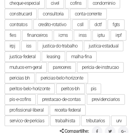
cheque-especial
civel
cofins
condominio
construcard
consultoria
conta-corrente
contratos
credito-rotativo
csll
dctf
fgts
fies
financeiros
icms
inss
iptu
irpf
irpj
iss
justica-do-trabalho
justica-estadual
justica-federal
leasing
malha-fina
mutuos-em-geral
pareceres
pericia-de-instrucao
pericias bh
pericias-belo-horizonte
peritos-belo-horizonte
peritos-bh
pis
pis-e-cofins
prestacao-de-contas
previdenciarios
profissional-liberal
receita-federal
servico-de-pericias
trabalhista
tributarios
urv
Compartilhe: