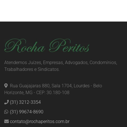
Atendemos Juízes, Empresas, Advogados, Condomínios,
Trabalhadores e Sindicatos.
Rua Guajajaras 880, Sala 1704, Lourdes - Belo
Horizonte, MG - CEP: 30.180-108
(31) 3212-3354
(31) 99674-8690
contato@rochaperitos.com.br