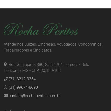
Atendemos Juízes, Empresas, Advogados, Condomínios,
Trabalhadores e Sindicatos.
Rua Guajajaras 880, Sala 1704, Lourdes - Belo
Horizonte, MG - CEP: 30.180-108
(31) 3212-3354
(31) 99674-8690
contato@rochaperitos.com.br