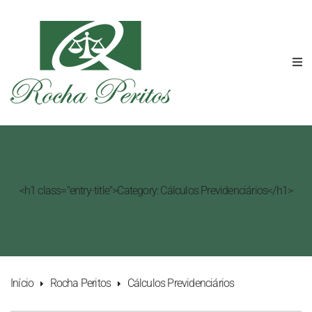
<h1 class="entry-title">Category: Cálculos Previdenciários</h1>
Início
Rocha Peritos
Cálculos Previdenciários